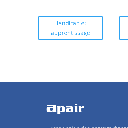
Handicap et
apprentissage
a
pair