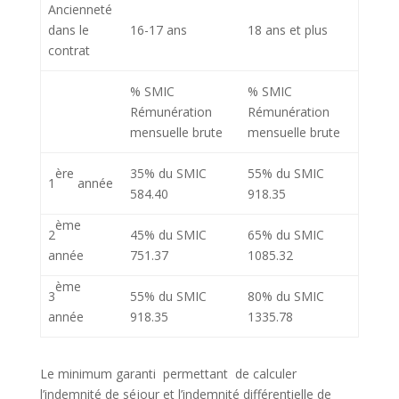
Ancienneté
dans le
16-17 ans
18 ans et plus
contrat
% SMIC
% SMIC
Rémunération
Rémunération
mensuelle brute
mensuelle brute
ère
35% du SMIC
55% du SMIC
1
année
584.40
918.35
ème
2
45% du SMIC
65% du SMIC
année
751.37
1085.32
ème
3
55% du SMIC
80% du SMIC
année
918.35
1335.78
Le minimum garanti
permettant
de calculer
l’indemnité de séjour et l’indemnité différentielle de