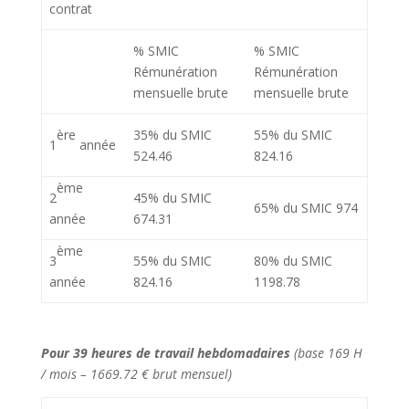
contrat
% SMIC
% SMIC
Rémunération
Rémunération
mensuelle brute
mensuelle brute
ère
35% du SMIC
55% du SMIC
1
année
524.46
824.16
ème
2
45% du SMIC
65% du SMIC
974
année
674.31
ème
3
55% du SMIC
80% du SMIC
année
824.16
1198.78
Pour 39 heures de travail hebdomadaires
(base 169 H
/ mois – 1669.72 € brut mensuel)